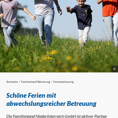
©
Startseite
Familienland*Betreuung
Ferienbetreuung
Ferienbetreuung
Schöne Ferien mit
abwechslungsreicher Betreuung
Die Familienland Niederösterreich GmbH ist aktiver Partner