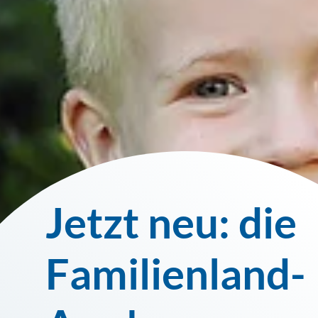
Jetzt neu: die
Die schönsten
Mehr für eure
Familienland-
Spielplätze.
Familie!