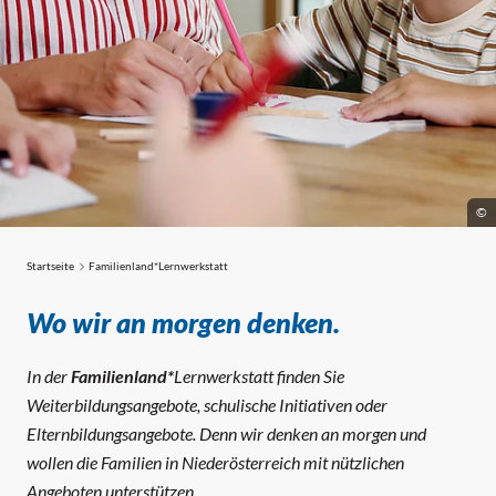
©
Startseite
Familienland*Lernwerkstatt
Familienland*Lernwerkstatt
Wo wir an morgen denken.
In der
Familienland*
Lernwerkstatt finden Sie
Weiterbildungsangebote, schulische Initiativen oder
Elternbildungsangebote. Denn wir denken an morgen und
wollen die Familien in Niederösterreich mit nützlichen
Angeboten unterstützen.