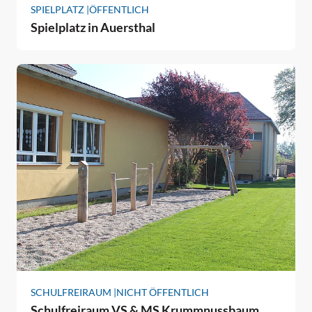
SPIELPLATZ |
ÖFFENTLICH
Spielplatz in Auersthal
SCHULFREIRAUM |
NICHT ÖFFENTLICH
Schulfreiraum VS & MS Krummnussbaum