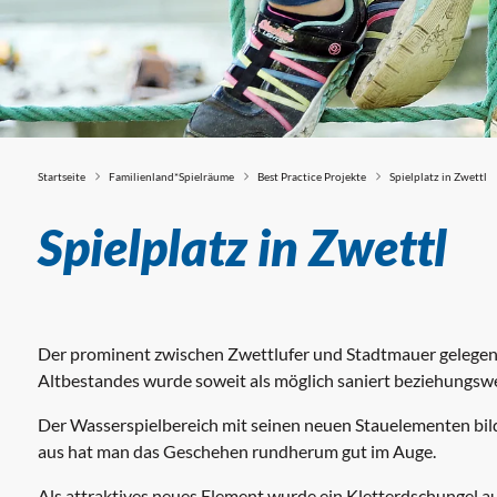
Startseite
Familienland*Spielräume
Best Practice Projekte
Spielplatz in Zwettl
Best Practice Pr
Spielplatz in Zwettl
Der prominent zwischen Zwettlufer und Stadtmauer gelegene 
Altbestandes wurde soweit als möglich saniert beziehungswei
Der Wasserspielbereich mit seinen neuen Stauelementen bil
aus hat man das Geschehen rundherum gut im Auge.
Als attraktives neues Element wurde ein Kletterdschungel a