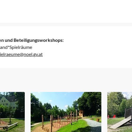
n und Beteiligungsworkshops:
land*Spielräume
pielraeume@noel.gv.at