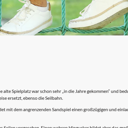
ojekte
alte Spielplatz war schon sehr „in die Jahre gekommen“ und bedu
se ersetzt, ebenso die Seilbahn.
det mit dem angrenzenden Sandspiel einen großzügigen und einlad
us Seilen vorgesehen. Einen wahren Hingucker bildet aber das gro