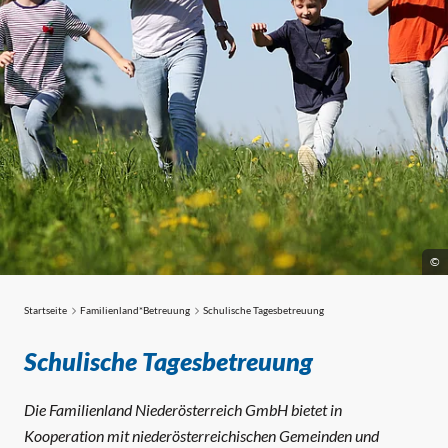
©
Startseite
Familienland*Betreuung
Schulische Tagesbetreuung
Schulische Tagesbetreuung
Schulische Tagesbetreuung
Die Familienland Niederösterreich GmbH bietet in
Kooperation mit niederösterreichischen Gemeinden und