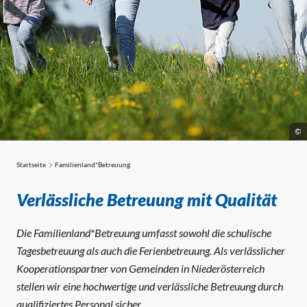
©
Startseite
Familienland*Betreuung
Familienland*Betreuung
Verlässliche Betreuung mit Qualität
Die Familienland*Betreuung umfasst sowohl die schulische
Tagesbetreuung als auch die Ferienbetreuung. Als verlässlicher
Kooperationspartner von Gemeinden in Niederösterreich
stellen wir eine hochwertige und verlässliche Betreuung durch
qualifiziertes Personal sicher.