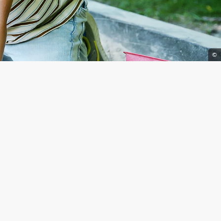
©
treuer:in