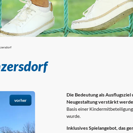
nzersdorf
ojekte
nzersdorf
Die Bedeutung als Ausflugsziel
vorher
Neugestaltung verstärkt werd
Basis einer Kindermitbeteiligun
wurde.
Inklusives Spielangebot, das g