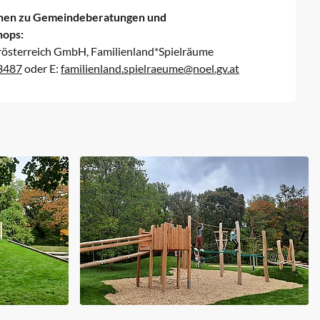
nen zu Gemeindeberatungen und
hops:
rösterreich GmbH, Familienland*Spielräume
3487
oder
E:
familienland.spielraeume@noel.gv.at