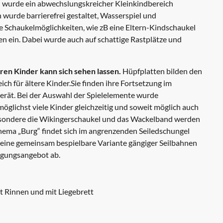
wurde ein abwechslungskreicher Kleinkindbereich
 wurde barrierefrei gestaltet, Wasserspiel und
ge Schaukelmöglichkeiten, wie zB eine Eltern-Kindschaukel
 ein. Dabei wurde auch auf schattige Rastplätze und
ren Kinder kann sich sehen lassen.
Hüpfplatten bilden den
ch für ältere Kinder.Sie finden ihre Fortsetzung im
gerät. Bei der Auswahl der Spielelemente wurde
r möglichst viele Kinder gleichzeitig und soweit möglich auch
sbesondere die Wikingerschaukel und das Wackelband werden
ema „Burg“ findet sich im angrenzenden Seiledschungel
e eine gemeinsam bespielbare Variante gängiger Seilbahnen
wegungsangebot ab.
t Rinnen und mit Liegebrett