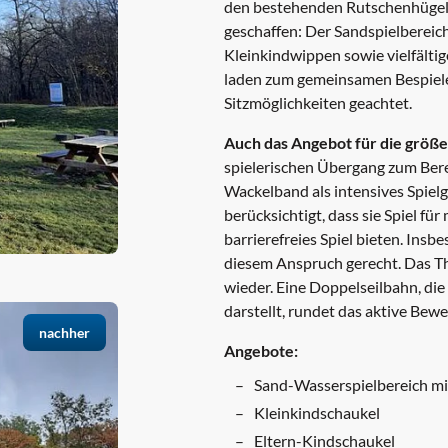
den bestehenden Rutschenhügel 
geschaffen: Der Sandspielbereich
Kleinkindwippen sowie vielfälti
laden zum gemeinsamen Bespielen
Sitzmöglichkeiten geachtet.
Auch das Angebot für die größe
spielerischen Übergang zum Berei
Wackelband als intensives Spiel
berücksichtigt, dass sie Spiel fü
barrierefreies Spiel bieten. In
diesem Anspruch gerecht. Das Th
wieder. Eine Doppelseilbahn, di
darstellt, rundet das aktive Be
nachher
Angebote:
Sand-Wasserspielbereich mi
Kleinkindschaukel
Eltern-Kindschaukel