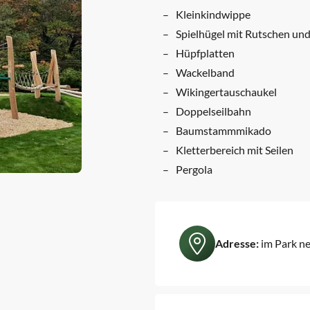
Kleinkindwippe
Spielhügel mit Rutschen un
Hüpfplatten
Wackelband
Wikingertauschaukel
Doppelseilbahn
Baumstammmikado
Kletterbereich mit Seilen
Pergola
Adresse:
im Park ne