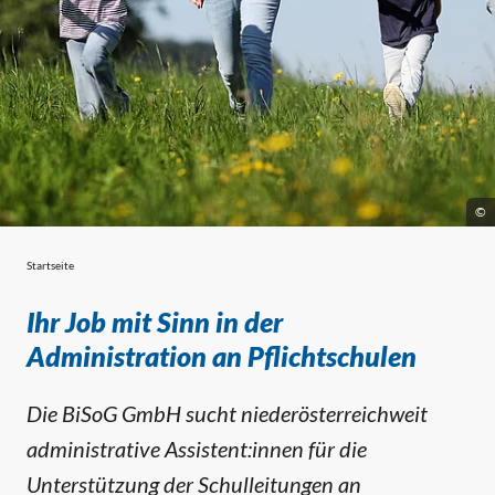
©
Startseite
Administrative Assistent:innen gesuch
Ihr Job mit Sinn in der
Administration an Pflichtschulen
Die BiSoG GmbH sucht niederösterreichweit
administrative Assistent:innen für die
Unterstützung der Schulleitungen an