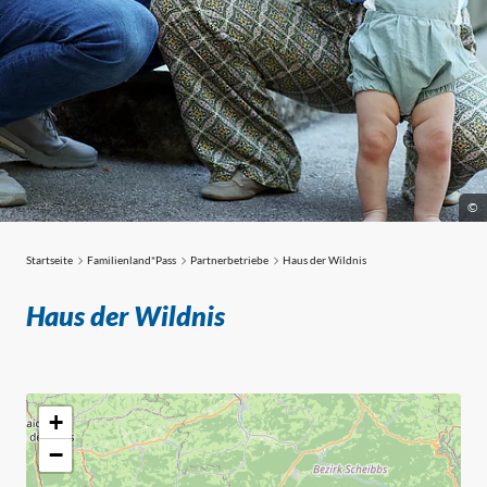
©
Startseite
Familienland*Pass
Partnerbetriebe
Haus der Wildnis
Partnerbetriebe
Haus der Wildnis
+
−