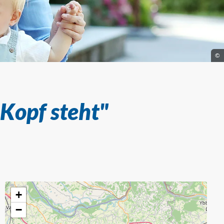
©
Kopf steht"
+
−