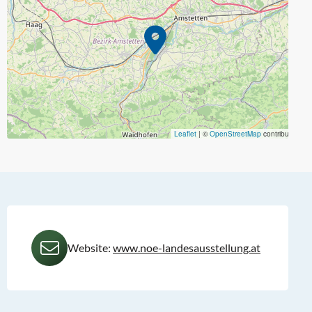
Leaflet
|
©
OpenStreetMap
contributors
Website:
www.noe-landesausstellung.at