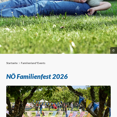
©
Startseite
Familienland*Events
Familienland*Events
NÖ Familienfest 2026