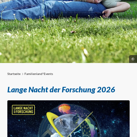
©
Startseite
Familienland*Events
Familienland*Events
Lange Nacht der Forschung 2026