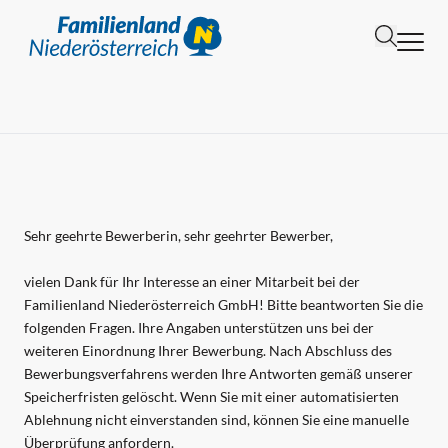
Zum Inhalt [1]
Zur Navigation [2]
Zur Suche [3]
Startseite
Karriere
Familienland Niederösterreich
Bewerbungsdialog Initiativbewerbung
Sehr geehrte Bewerberin, sehr geehrter Bewerber,
vielen Dank für Ihr Interesse an einer Mitarbeit bei der
Familienland Niederösterreich GmbH! Bitte beantworten Sie die
folgenden Fragen. Ihre Angaben unterstützen uns bei der
weiteren Einordnung Ihrer Bewerbung. Nach Abschluss des
Bewerbungsverfahrens werden Ihre Antworten gemäß unserer
Speicherfristen gelöscht. Wenn Sie mit einer automatisierten
Ablehnung nicht einverstanden sind, können Sie eine manuelle
Überprüfung anfordern.