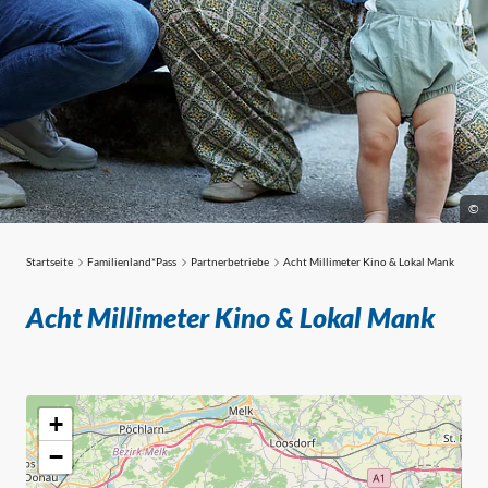
©
Startseite
Familienland*Pass
Partnerbetriebe
Acht Millimeter Kino & Lokal Mank
Partnerbetriebe
Acht Millimeter Kino & Lokal Mank
+
−