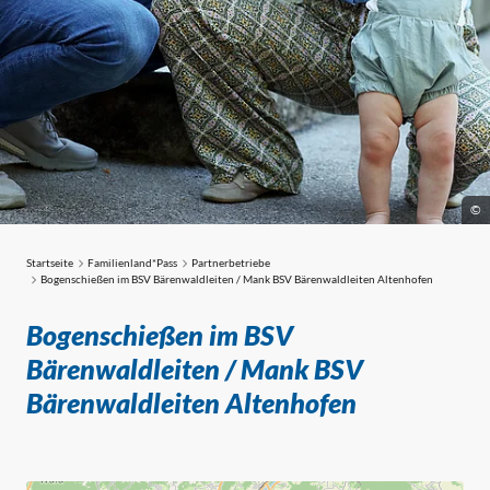
©
Startseite
Familienland*Pass
Partnerbetriebe
Partnerbetriebe
Bogenschießen im BSV Bärenwaldleiten / Mank BSV Bärenwaldleiten Altenhofen
Bogenschießen im BSV
Bärenwaldleiten / Mank BSV
Bärenwaldleiten Altenhofen