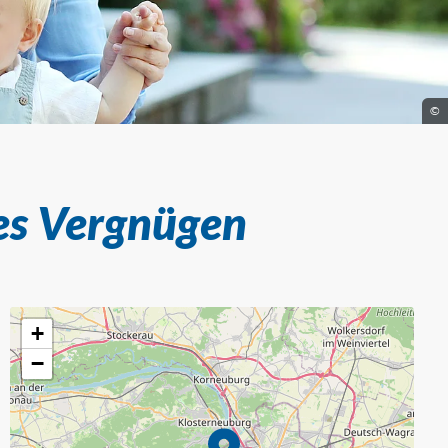
©
s Vergnügen
+
−