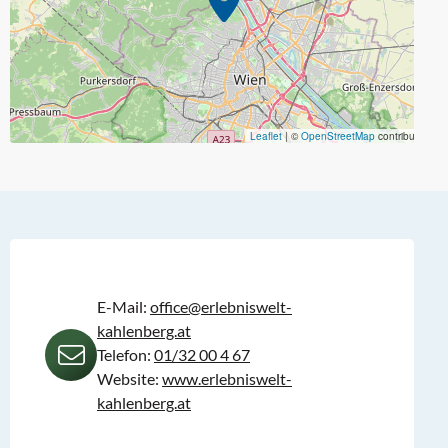
Leaflet
|
©
OpenStreetMap
contributors
E-Mail:
office@erlebniswelt-
kahlenberg.at
Telefon:
01/32 00 4 67
Website:
www.erlebniswelt-
kahlenberg.at