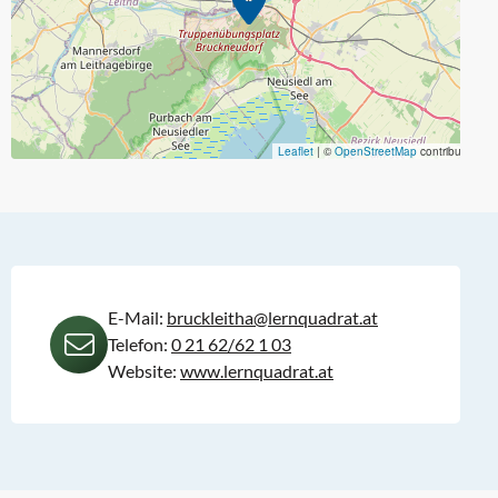
Leaflet
|
©
OpenStreetMap
contributors
E-Mail:
bruckleitha@lernquadrat.at
Telefon:
0 21 62/62 1 03
Website:
www.lernquadrat.at