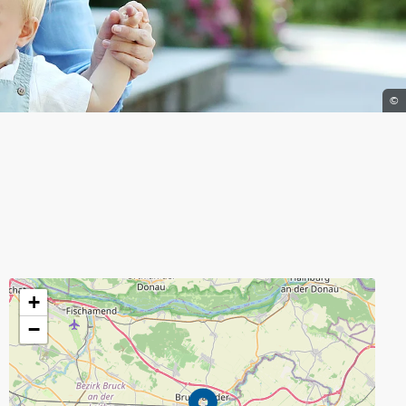
©
+
−