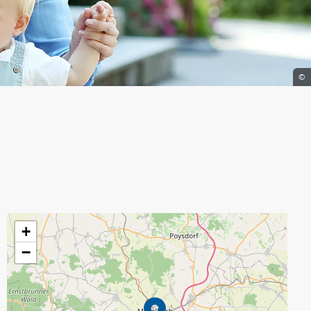
©
+
−