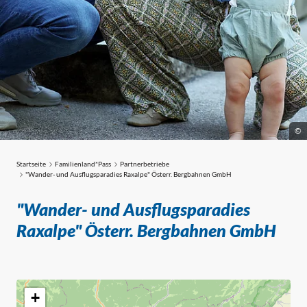
©
Startseite
Familienland*Pass
Partnerbetriebe
Partnerbetriebe
"Wander- und Ausflugsparadies Raxalpe" Österr. Bergbahnen GmbH
"Wander- und Ausflugsparadies
Raxalpe" Österr. Bergbahnen GmbH
+