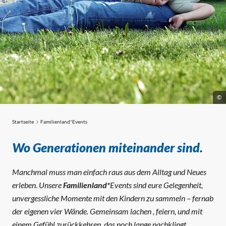
©
Startseite
Familienland*Events
Familienland*Events
Wo Generationen miteinander sind.
Manchmal muss man einfach raus aus dem Alltag und Neues
erleben. Unsere
Familienland*
Events sind eure Gelegenheit,
unvergessliche Momente mit den Kindern zu sammeln – fernab
der eigenen vier Wände. Gemeinsam lachen , feiern, und mit
einem Gefühl zurückkehren, das noch lange nachklingt.